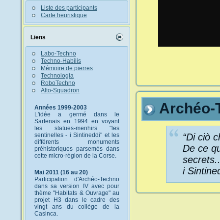
Liste des participants
Carte heuristique
Liens
Labo-Techno
Techno-Habilis
Mémoire de pierres
Technologia
RoboTechno
Alto-Squadron
Archéo-
Années 1999-2003
L'idée a germé dans le
Sartenais en 1994 en voyant
les statues-menhirs "les
“Di ciò ch
sentinelles - i Sintineddi" et les
différents monuments
De ce qu
préhistoriques parsemés dans
cette micro-région de la Corse.
secrets..
i Sintine
Mai 2011 (16 au 20)
Participation d'Archéo-Techno
dans sa version IV avec pour
thème "Habitats & Ouvrage" au
projet H3 dans le cadre des
vingt ans du collège de la
Casinca.