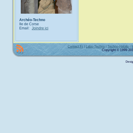
Archéo-Techno
Ile de Corse
Email:
Joindre ici
Contact Fr
|
Labo-Techno
|
Techno-Habilis
|
Copyright © 1999-2011
Desig