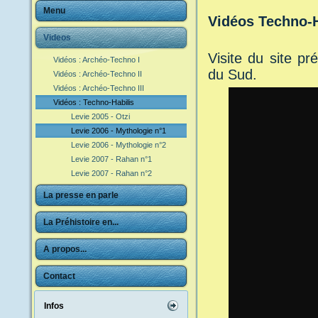
Menu
Vidéos Techno-H
Videos
Visite du site p
Vidéos : Archéo-Techno I
du Sud.
Vidéos : Archéo-Techno II
Vidéos : Archéo-Techno III
Vidéos : Techno-Habilis
Levie 2005 - Otzi
Levie 2006 - Mythologie n°1
Levie 2006 - Mythologie n°2
Levie 2007 - Rahan n°1
Levie 2007 - Rahan n°2
La presse en parle
La Préhistoire en...
A propos...
Contact
Infos