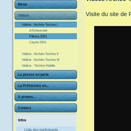
Menu
Visite du site de 
Videos
Vidéos : Archéo-Techno I
A l'Université
Filitosa 2001
Cauria 2001
Vidéos : Archéo-Techno II
Vidéos : Archéo-Techno III
Vidéos : Techno-Habilis
La presse en parle
La Préhistoire en...
A propos...
Contact
Infos
Liste des participants