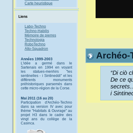
Carte heuristique
Liens
Labo-Techno
Techno-Habilis
Mémoire de pierres
Technologia
RoboTechno
Alto-Squadron
Archéo-
Années 1999-2003
L'idée a germé dans le
Sartenais en 1994 en voyant
“Di ciò ch
les statues-menhirs "les
sentinelles - i Sintineddi" et les
De ce qu
différents monuments
préhistoriques parsemés dans
secrets..
cette micro-région de la Corse.
i Sintine
Mai 2011 (16 au 20)
Participation d'Archéo-Techno
dans sa version IV avec pour
thème "Habitats & Ouvrage" au
projet H3 dans le cadre des
vingt ans du collège de la
Casinca.