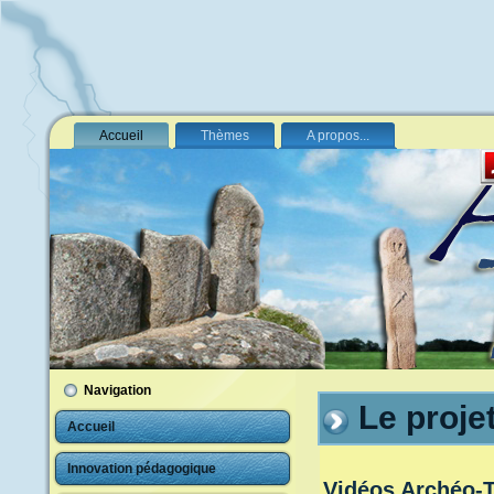
Accueil
Thèmes
A propos...
Navigation
Le proje
Accueil
Innovation pédagogique
Vidéos Archéo-Te